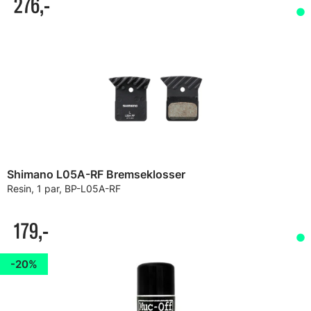
276,-
Shimano L05A-RF Bremseklosser
Resin, 1 par, BP-L05A-RF
179,-
20%