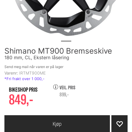
Shimano MT900 Bremseskive
180 mm, CL, Ekstern låsering
Send meg mail når varen er på lager
Varenr:
IRTMT900ME
VEIL. PRIS
849,-
899,-
Kjøp