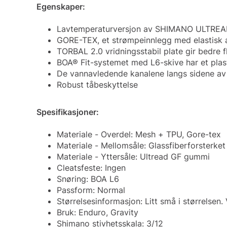
Egenskaper:
Lavtemperaturversjon av SHIMANO ULTREAD G
GORE-TEX, et strømpeinnlegg med elastisk a
TORBAL 2.0 vridningsstabil plate gir bedre f
BOA® Fit-systemet med L6-skive har et plast
De vannavledende kanalene langs sidene av 
Robust tåbeskyttelse
Spesifikasjoner:
Materiale - Overdel: Mesh + TPU, Gore-tex
Materiale - Mellomsåle: Glassfiberforsterke
Materiale - Yttersåle: Ultread GF gummi
Cleatsfeste: Ingen
Snøring: BOA L6
Passform: Normal
Størrelsesinformasjon: Litt små i størrelsen. 
Bruk: Enduro, Gravity
Shimano stivhetsskala: 3/12