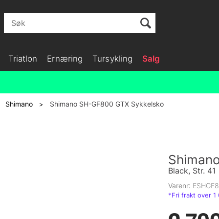
Triatlon
Ernæring
Tursykling
Salg
Shimano
Shimano SH-GF800 GTX Sykkelsko
>
>
Shimano
Black, Str. 41
Varenr:
ESHGF8