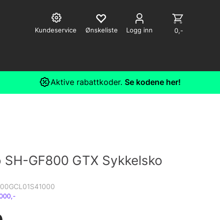
Kundeservice
Logg inn
0,-
Aktive rabattkoder.
Se kodene her!
 SH-GF800 GTX Sykkelsko
00GCL01S41000