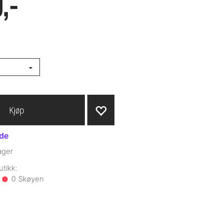
,-
Kjøp
ide
ager
0