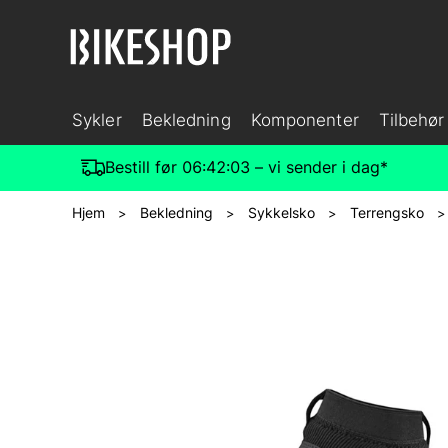
Sykler
Bekledning
Komponenter
Tilbehør
Bestill før
06:42:02
– vi sender i dag*
Hjem
Bekledning
Sykkelsko
Terrengsko
>
>
>