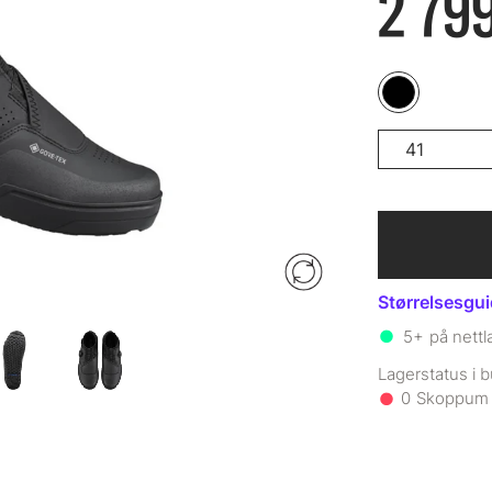
2 799
41
Størrelsesgu
5+
på nettl
0