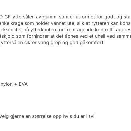
F-yttersålen av gummi som er utformet for godt og stabil
nkelkrage som holder vannet ute, slik at rytteren kan kons
leksibilitet på ytterkanten for fremragende kontroll i aggre
skjold som forhindrer at det åpnes ved et uhell ved samme
yttersålen sikrer varig grep og god gåkomfort.
t nylon + EVA
Velg gjerne en størrelse opp hvis du er i tvil