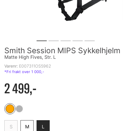
Smith Session MIPS Sykkelhjelm
Matte High Fives, Str. L
Varenr:
E007311OS5962
2 499,-
S
M
L