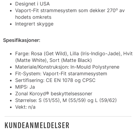
Designet i USA
o
Vaport-Fit strammesystem som dekker 270
av
hodets omkrets
Integrert skygge
Spesifikasjoner:
Farge: Rosa (Get Wild), Lilla (Iris-Indigo-Jade), Hvit
(Matte White), Sort (Matte Black)
Materiale/Konstruksjon: In-Mould Polystyrene
Fit-System: Vaport-Fit starammesystem
Sertifisering: CE EN 1078 og CPSC
MIPS: Ja
Zonal Koroyd® beskyttelsessoner
Størrelse: S (51/55), M (55/59) og L (59/62)
Vekt: n/a
KUNDEANMELDELSER