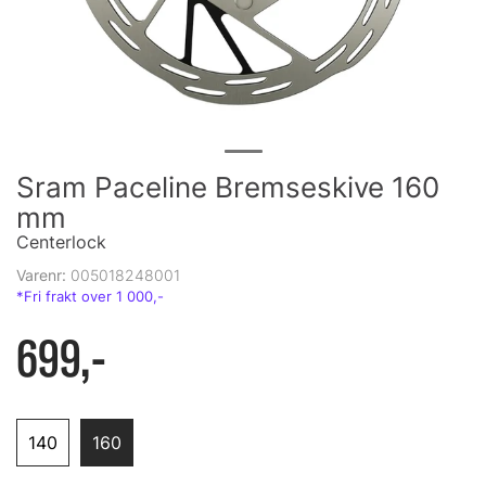
Sram Paceline Bremseskive 160
mm
Centerlock
Varenr:
005018248001
699,-
140
160