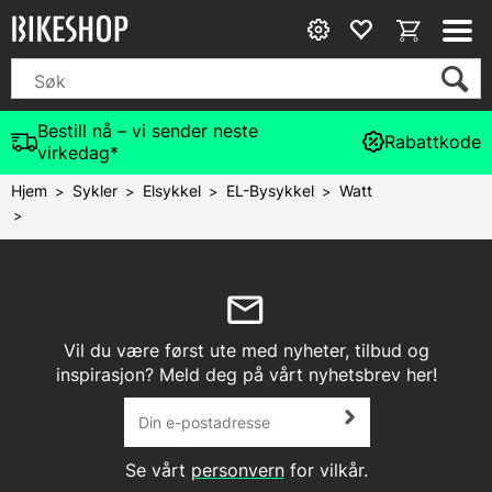
Bestill nå – vi sender neste
Rabattkode
virkedag*
Hjem
Sykler
Elsykkel
EL-Bysykkel
Watt
>
>
>
>
>
Vil du være først ute med nyheter, tilbud og
inspirasjon? Meld deg på vårt nyhetsbrev her!
Se vårt
personvern
for vilkår.