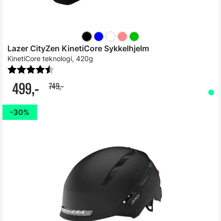
Lazer CityZen KinetiCore Sykkelhjelm
KinetiCore teknologi, 420g
Karakter:
4.6 av 5 mulige
499,-
749,-
30%