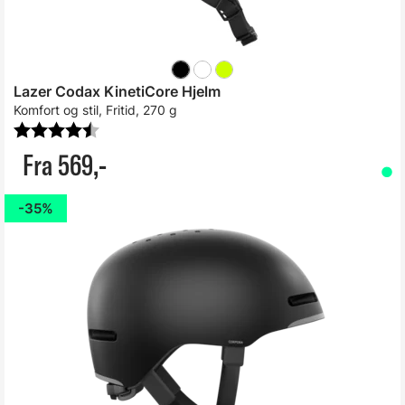
Lazer Codax KinetiCore Hjelm
Komfort og stil, Fritid, 270 g
Karakter:
4.6 av 5 mulige
Fra 569,-
35%