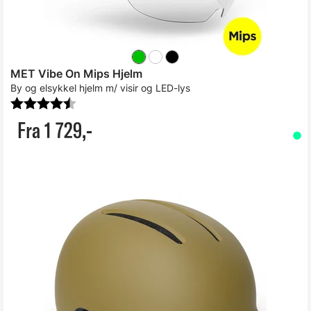
MET Vibe On Mips Hjelm
By og elsykkel hjelm m/ visir og LED-lys
Karakter:
4.4 av 5 mulige
Fra 1 729,-