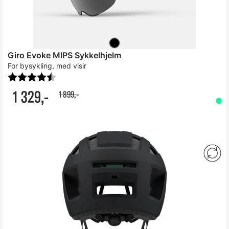
Giro Evoke MIPS Sykkelhjelm
For bysykling, med visir
Karakter:
4.3 av 5 mulige
1 329,-
1 899,-