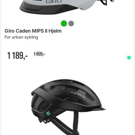
Giro Caden MIPS II Hjelm
For urban sykling
1 189,-
1 699,-