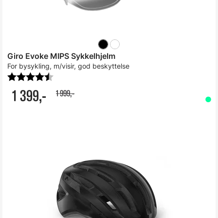
Giro Evoke MIPS Sykkelhjelm
For bysykling, m/visir, god beskyttelse
Karakter:
4.8 av 5 mulige
1 399,-
1 999,-