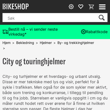
Bestill nå – vi sender neste
Rabattkode
virkedag*
Hjem
Bekledning
Hjelmer
By- og trekkinghjelmer
>
>
>
>
City og touringhjelmer
City- og turhjelmer er et hverdags- og urbant utvalg.
Disse er mer tekniske med lys og visir, perfekt for å
sykle i trafikken. Men også for de som sykler mer aktivt,
både som trening og konkurranse, i tillegg til pendling
til og fra jobb. Størrelsen er vanligvis oppgitt i cm og du
måler rundt hodet rett over ørene for å finne ut hvilken
størrelse som passer. De fleste hjelmer i dag har