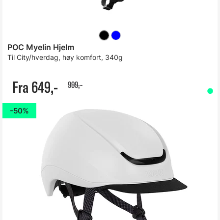
POC Myelin Hjelm
Til City/hverdag, høy komfort, 340g
Fra 649,-
999,-
50%