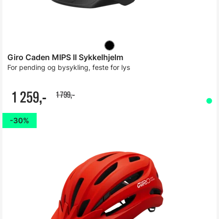
Giro Caden MIPS II Sykkelhjelm
For pending og bysykling, feste for lys
1 259,-
1 799,-
30%