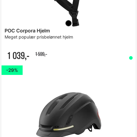
POC Corpora Hjelm
Meget populær prisbelønnet hjelm
1 039,-
1 599,-
29%