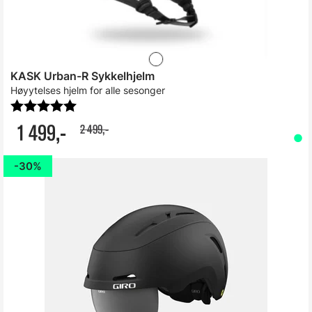
KASK Urban-R Sykkelhjelm
Høyytelses hjelm for alle sesonger
Karakter:
5.0 av 5 mulige
1 499,-
2 499,-
30%