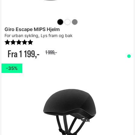
Giro Escape MIPS Hjelm
For urban sykling, Lys fram og bak
Karakter:
5.0 av 5 mulige
Fra 1 199,-
1 999,-
35%