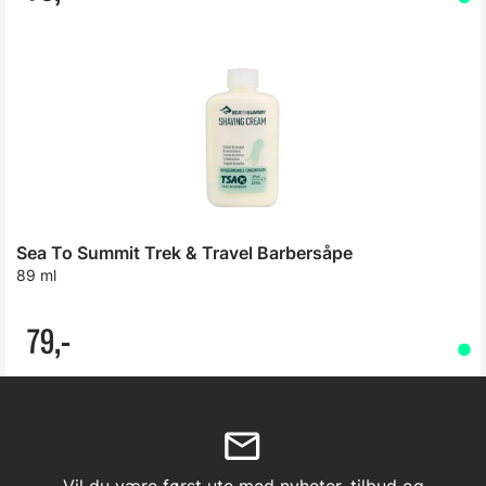
Sea To Summit Trek & Travel Barbersåpe
89 ml
79,-
Vil du være først ute med nyheter, tilbud og