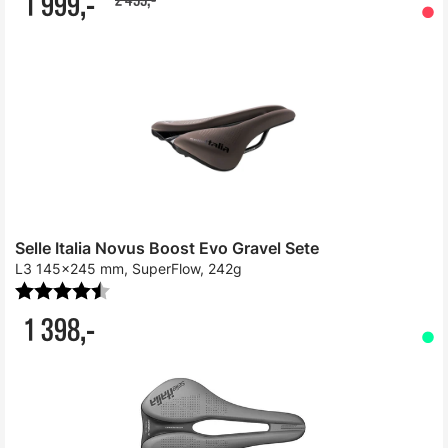
1 999,-
Selle Italia Novus Boost Evo Gravel Sete
L3 145x245 mm, SuperFlow, 242g
Karakter:
4.3 av 5 mulige
1 398,-