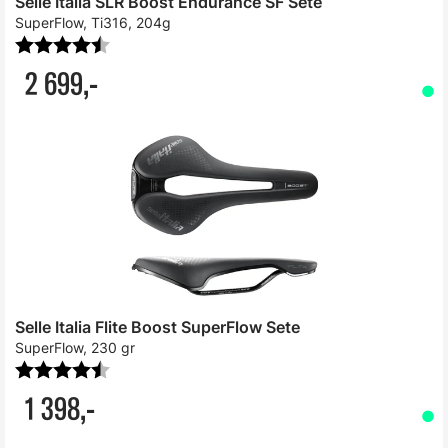
Selle Italia SLR Boost Endurance SF Sete
SuperFlow, Ti316, 204g
Karakter:
4.7 av 5 mulige
2 699,-
Selle Italia Flite Boost SuperFlow Sete
SuperFlow, 230 gr
Karakter:
4.3 av 5 mulige
1 398,-