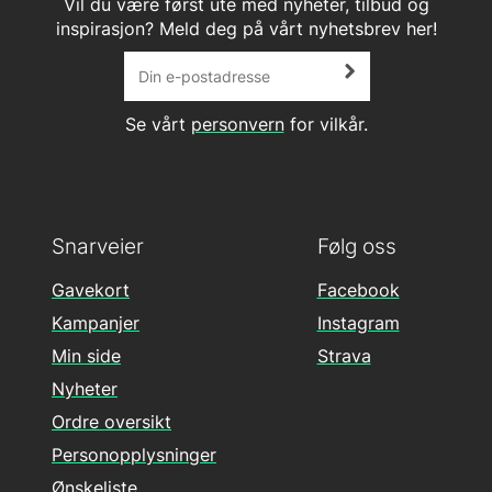
Vil du være først ute med nyheter, tilbud og
inspirasjon? Meld deg på vårt nyhetsbrev her!
Se vårt
personvern
for vilkår.
Snarveier
Følg oss
Gavekort
Facebook
Kampanjer
Instagram
Min side
Strava
Nyheter
Ordre oversikt
Personopplysninger
Ønskeliste