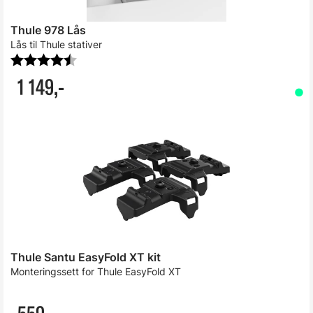
Thule 978 Lås
Lås til Thule stativer
Karakter:
4.7 av 5 mulige
1 149,-
Thule Santu EasyFold XT kit
Monteringssett for Thule EasyFold XT