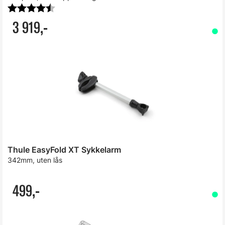
Karakter:
4.7 av 5 mulige
3 919,-
Thule EasyFold XT Sykkelarm
342mm, uten lås
499,-