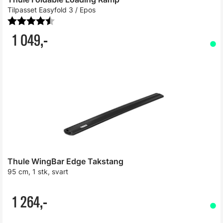
Tilpasset Easyfold 3 / Epos
Karakter:
4.8 av 5 mulige
1 049,-
Thule WingBar Edge Takstang
95 cm, 1 stk, svart
1 264,-