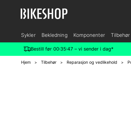
Sykler
Bekledning
Komponenter
Tilbehør
Bestill før
00:35:46
– vi sender i dag*
Hjem
Tilbehør
Reparasjon og vedlikehold
P
>
>
>