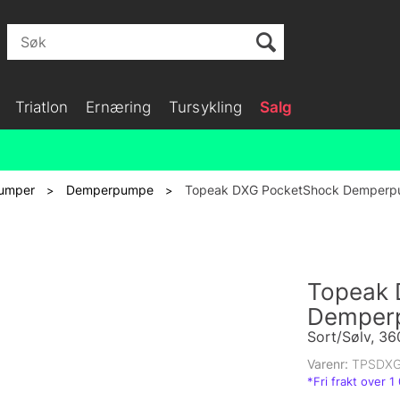
Triatlon
Ernæring
Tursykling
Salg
umper
Demperpumpe
Topeak DXG PocketShock Demper
>
>
Topeak 
Demper
Sort/Sølv, 36
Varenr:
TPSDXG