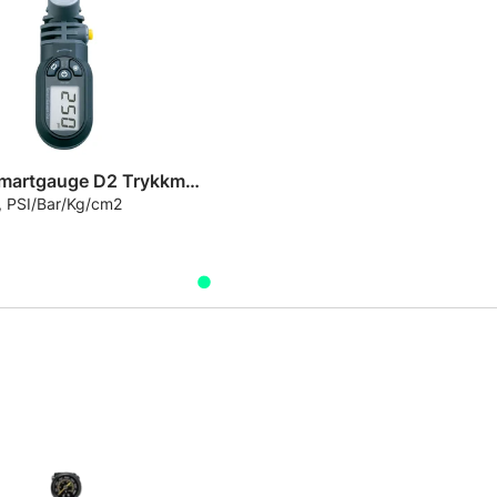
Topeak Smartgauge D2 Trykkmåler
l, PSI/Bar/Kg/cm2