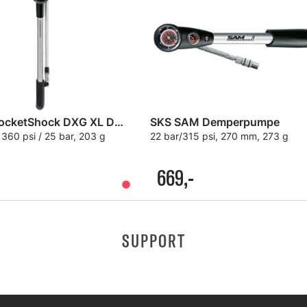
Topeak PocketShock DXG XL Demperpumpe
SKS SAM Demperpumpe
 360 psi / 25 bar, 203 g
22 bar/315 psi, 270 mm, 273 g
669,-
SUPPORT