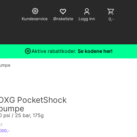
Kundeservice
Logg inn
0,-
Aktive rabattkoder.
Se kodene her!
pumpe
DXG PocketShock
pumpe
0 psi / 25 bar, 175g
1