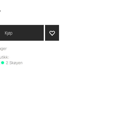
-
Kjøp
ager
2