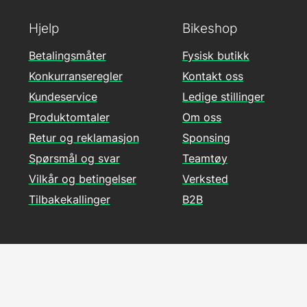
Hjelp
Bikeshop
Betalingsmåter
Fysisk butikk
Konkurranseregler
Kontakt oss
Kundeservice
Ledige stillinger
Produktomtaler
Om oss
Retur og reklamasjon
Sponsing
Spørsmål og svar
Teamtøy
Vilkår og betingelser
Verksted
Tilbakekallinger
B2B