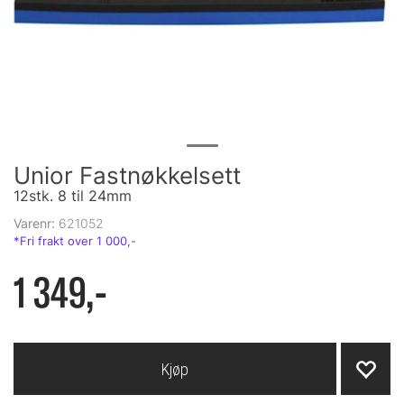
Unior Fastnøkkelsett
12stk. 8 til 24mm
Varenr:
621052
1 349,-
Kjøp