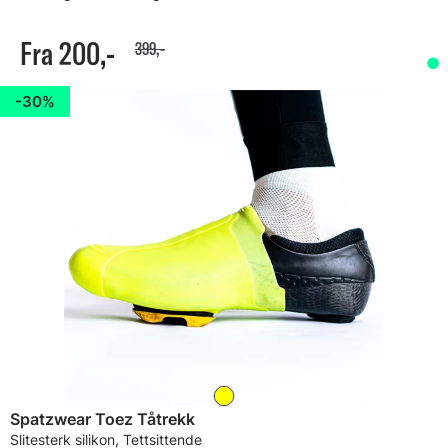
Fra 200,-
399,-
30%
Spatzwear Toez Tåtrekk
Slitesterk silikon, Tettsittende