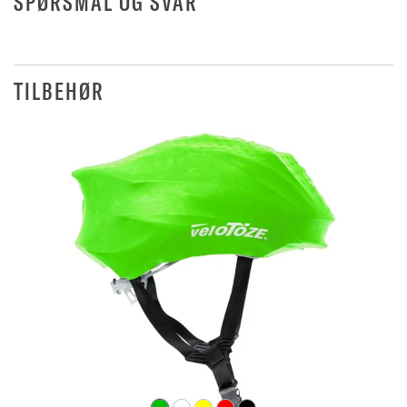
SPØRSMÅL OG SVAR
TILBEHØR