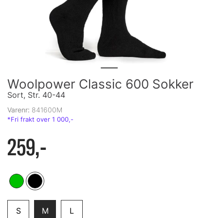
Woolpower Classic 600 Sokker
Sort, Str. 40-44
Varenr:
841600M
259,-
S
M
L