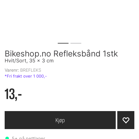
Bikeshop.no Refleksbånd 1stk
Hvit/Sort, 35 x 3 cm
Varenr:
BREFLEKS
13,-
Kjøp
5+
på nettlager