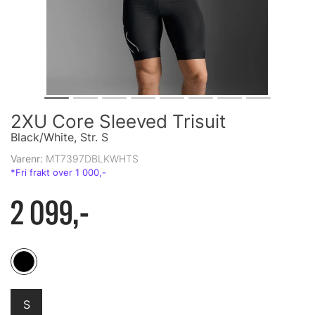
2XU Core Sleeved Trisuit
Black/White, Str. S
Varenr:
MT7397DBLKWHTS
2 099,-
S