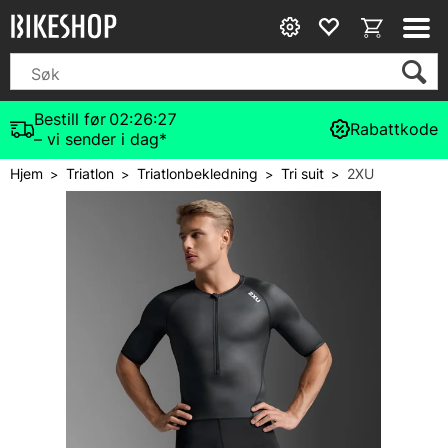
Bestill før
02:26:26
Rabattkode
– vi sender i dag*
Hjem
Triatlon
Triatlonbekledning
Tri suit
2XU
>
>
>
>