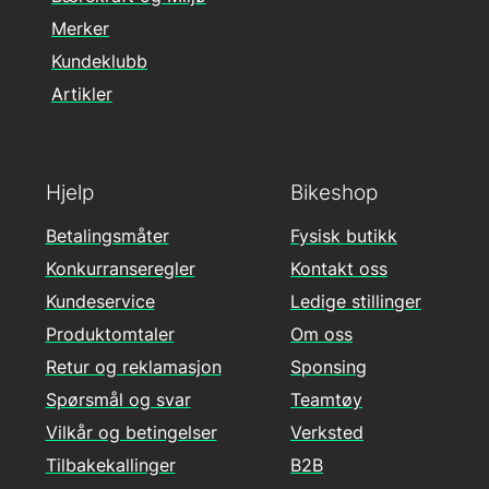
Merker
Kundeklubb
Artikler
Hjelp
Bikeshop
Betalingsmåter
Fysisk butikk
Konkurranseregler
Kontakt oss
Kundeservice
Ledige stillinger
Produktomtaler
Om oss
Retur og reklamasjon
Sponsing
Spørsmål og svar
Teamtøy
Vilkår og betingelser
Verksted
Tilbakekallinger
B2B