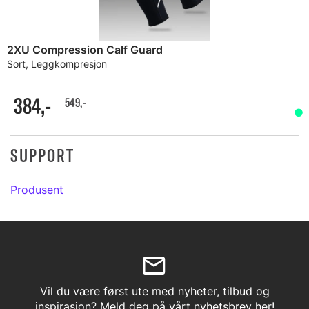
2XU Compression Calf Guard
Sort, Leggkompresjon
384,-
549,-
SUPPORT
Produsent
Vil du være først ute med nyheter, tilbud og
inspirasjon? Meld deg på vårt nyhetsbrev her!