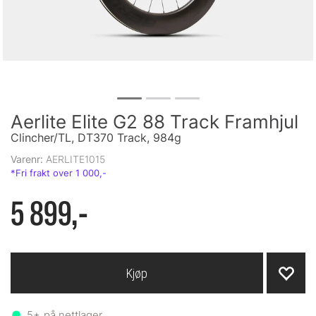
Aerlite Elite G2 88 Track Framhjul
Clincher/TL, DT370 Track, 984g
Varenr:
AERLITE1015
5 899,-
Kjøp
5+
på nettlager