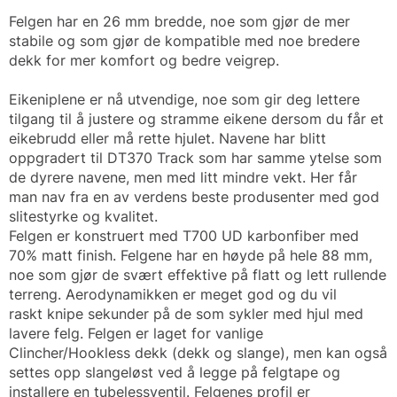
Felgen har en 26 mm bredde, noe som gjør de mer
stabile og som gjør de kompatible med noe bredere
dekk for mer komfort og bedre veigrep.
Eikeniplene er nå utvendige, noe som gir deg lettere
tilgang til å justere og stramme eikene dersom du får et
eikebrudd eller må rette hjulet. Navene har blitt
oppgradert til DT370 Track som har samme ytelse som
de dyrere navene, men med litt mindre vekt. Her får
man nav fra en av verdens beste produsenter med god
slitestyrke og kvalitet.
Felgen er konstruert med T700 UD karbonfiber med
70% matt finish. Felgene har en høyde på hele 88 mm,
noe som gjør de svært effektive på flatt og lett rullende
terreng. Aerodynamikken er meget god og du vil
raskt knipe sekunder på de som sykler med hjul med
lavere felg. Felgen er laget for vanlige
Clincher/Hookless dekk (dekk og slange), men kan også
settes opp slangeløst ved å legge på felgtape og
installere en tubelessventil. Felgenes profil er