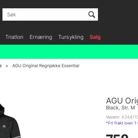
Triatlon
Ernæring
Tursykling
Salg
e
AGU Original Regnjakke Essential
>
AGU Orig
Black, Str. M
Varenr:
434411