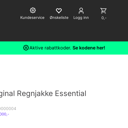
Kundeservice
Logg inn
0,-
Aktive rabattkoder.
Se kodene her!
inal Regnjakke Essential
0000004