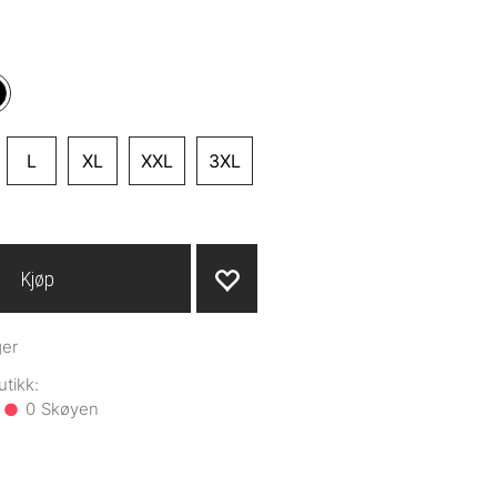
L
XL
XXL
3XL
Kjøp
ger
0