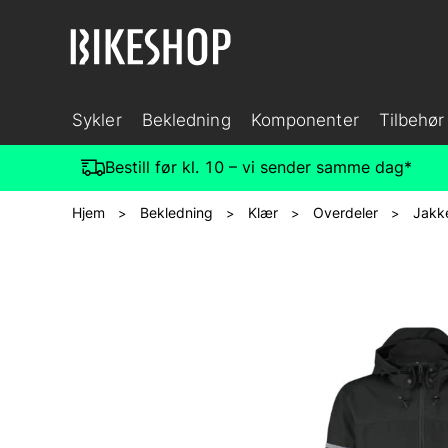
Sykler
Bekledning
Komponenter
Tilbehør
Bestill før kl. 10 – vi sender samme dag*
Hjem
Bekledning
Klær
Overdeler
Jakk
>
>
>
>