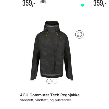
359,-
359,-
599,-
AGU Commuter Tech Regnjakke
Vanntett, vindtett, og pustende!