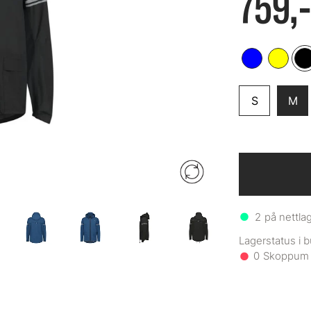
759,-
S
M
2
på nettla
0