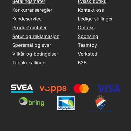
Betalingsmåter
Fysisk butikk
Konkurranseregler
Kontakt oss
Kundeservice
Ledige stillinger
Produktomtaler
Om oss
Retur og reklamasjon
Sponsing
Spørsmål og svar
Teamtøy
Vilkår og betingelser
Verksted
Tilbakekallinger
B2B