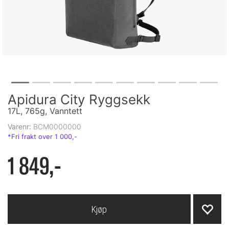
Apidura City Ryggsekk
17L, 765g, Vanntett
Varenr:
BCM0000000
1 849,-
Kjøp