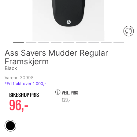
Ass Savers Mudder Regular
Framskjerm
Black
Varenr:
30998
VEIL. PRIS
96,-
129,-