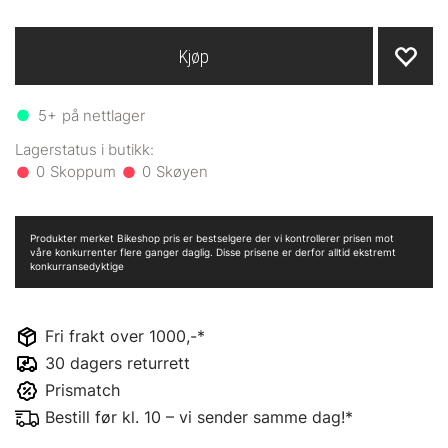
Kjøp
5+
på nettlager
0
0
Produkter merket Bikeshop pris er bestselgere der vi kontrollerer prisen mot
våre konkurrenter flere ganger daglig. Disse prisene er derfor alltid ekstremt
konkurransedyktige
Fri frakt over 1000,-*
30 dagers returrett
Prismatch
Bestill før kl. 10 – vi sender samme dag!*