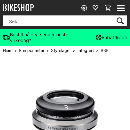
Bestill nå – vi sender neste
Rabattkode
virkedag*
Hjem
Komponenter
Styrelager
Integrert
BBB
>
>
>
>