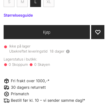
S
M
L
XL
Størrelsesguide
Kjøp
Ikke på lager
Ubekreftet leveringstid
18
dager
0
0
Fri frakt over 1000,-*
30 dagers returrett
Prismatch
Bestill før kl. 10 – vi sender samme dag!*