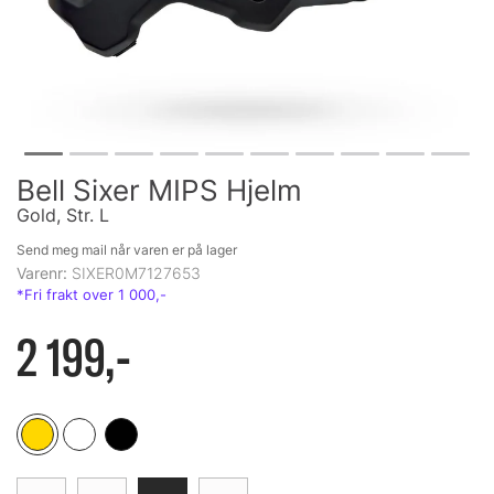
Bell Sixer MIPS Hjelm
Gold, Str. L
Send meg mail når varen er på lager
Varenr:
SIXER0M7127653
2 199,-