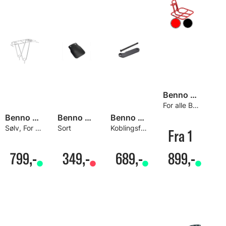
Benno Sport Front Tray
For alle Benno Bikes
Benno Ballooner Rear Rack Bagasjebrett
Benno Leather Mud Flap
Benno Boost hengerfeste for Thule Vogner
Sølv, For V-brems
Sort
Koblingsfeste for Thule Chariot Vogner
Fra 1
799,-
349,-
689,-
899,-