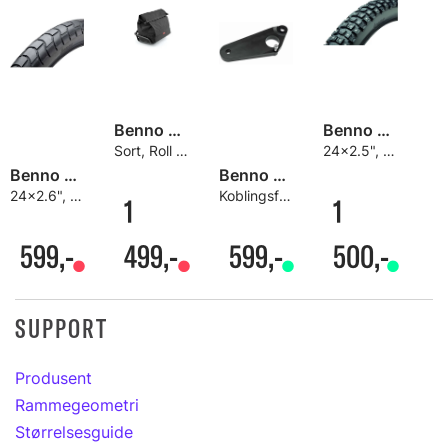
Benno Front Tray Styreveske
Benno Studded 24" Piggdekk
Sort, Roll top
24x2.5", 282 pigger, Boost E/Carry On
Benno Dual Sport Dekk 24"
Benno Boost hengerfeste for Thule Vogner
24x2.6", For Boost E/Carry On
Koblingsfeste for Thule Chariot Vogner
1
1
599,-
499,-
599,-
500,-
SUPPORT
Produsent
Rammegeometri
Størrelsesguide