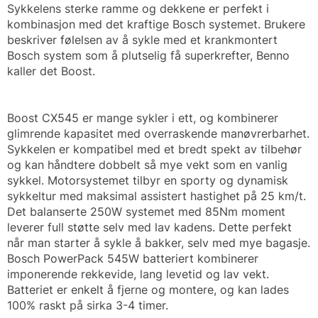
Sykkelens sterke ramme og dekkene er perfekt i
kombinasjon med det kraftige Bosch systemet. Brukere
beskriver følelsen av å sykle med et krankmontert
Bosch system som å plutselig få superkrefter, Benno
kaller det Boost.
Boost CX545 er mange sykler i ett, og kombinerer
glimrende kapasitet med overraskende manøvrerbarhet.
Sykkelen er kompatibel med et bredt spekt av tilbehør
og kan håndtere dobbelt så mye vekt som en vanlig
sykkel. Motorsystemet tilbyr en sporty og dynamisk
sykkeltur med maksimal assistert hastighet på 25 km/t.
Det balanserte 250W systemet med 85Nm moment
leverer full støtte selv med lav kadens. Dette perfekt
når man starter å sykle å bakker, selv med mye bagasje.
Bosch PowerPack 545W batteriert kombinerer
imponerende rekkevide, lang levetid og lav vekt.
Batteriet er enkelt å fjerne og montere, og kan lades
100% raskt på sirka 3-4 timer.