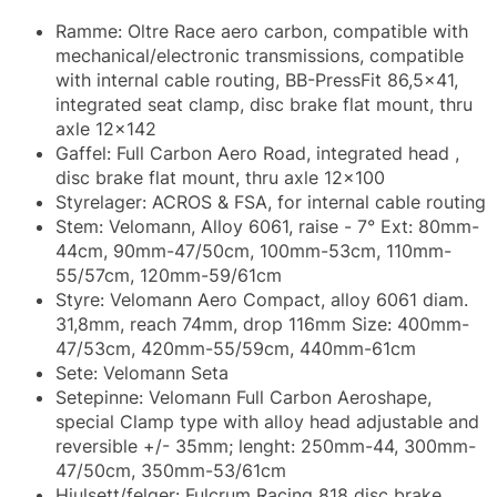
Ramme: Oltre Race aero carbon, compatible with
mechanical/electronic transmissions, compatible
with internal cable routing, BB-PressFit 86,5x41,
integrated seat clamp, disc brake flat mount, thru
axle 12x142
Gaffel: Full Carbon Aero Road, integrated head ,
disc brake flat mount, thru axle 12x100
Styrelager: ACROS & FSA, for internal cable routing
Stem: Velomann, Alloy 6061, raise - 7° Ext: 80mm-
44cm, 90mm-47/50cm, 100mm-53cm, 110mm-
55/57cm, 120mm-59/61cm
Styre: Velomann Aero Compact, alloy 6061 diam.
31,8mm, reach 74mm, drop 116mm Size: 400mm-
47/53cm, 420mm-55/59cm, 440mm-61cm
Sete: Velomann Seta
Setepinne: Velomann Full Carbon Aeroshape,
special Clamp type with alloy head adjustable and
reversible +/- 35mm; lenght: 250mm-44, 300mm-
47/50cm, 350mm-53/61cm
Hjulsett/felger: Fulcrum Racing 818 disc brake,