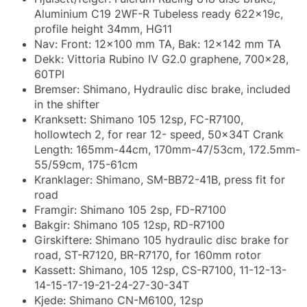
Aluminium C19 2WF-R Tubeless ready 622x19c,
profile height 34mm, HG11
Nav: Front: 12x100 mm TA, Bak: 12x142 mm TA
Dekk: Vittoria Rubino IV G2.0 graphene, 700x28,
60TPI
Bremser: Shimano, Hydraulic disc brake, included
in the shifter
Kranksett: Shimano 105 12sp, FC-R7100,
hollowtech 2, for rear 12- speed, 50x34T Crank
Length: 165mm-44cm, 170mm-47/53cm, 172.5mm-
55/59cm, 175-61cm
Kranklager: Shimano, SM-BB72-41B, press fit for
road
Framgir: Shimano 105 2sp, FD-R7100
Bakgir: Shimano 105 12sp, RD-R7100
Girskiftere: Shimano 105 hydraulic disc brake for
road, ST-R7120, BR-R7170, for 160mm rotor
Kassett: Shimano, 105 12sp, CS-R7100, 11-12-13-
14-15-17-19-21-24-27-30-34T
Kjede: Shimano CN-M6100, 12sp