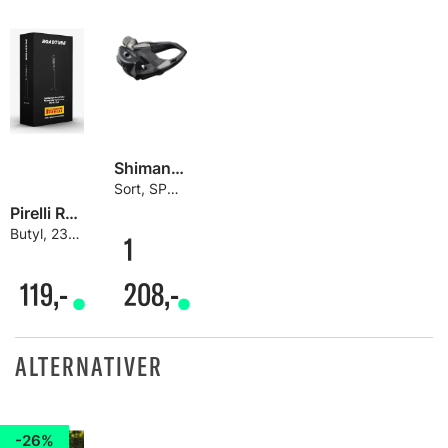
Shimano 105 PD-R7000 Pedaler
Sort, SPD-SL
Pirelli RoadTUBE Sykkelslange
Butyl, 23-30/622, 60 mm Presta, 85 g
1
119,-
208,-
ALTERNATIVER
26%