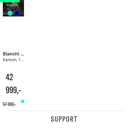
Bianchi Specialissima Comp Sykkel
Karbon, 105 Di2 2x12s, Pirelli P Zero
42
999,-
57 999,-
SUPPORT