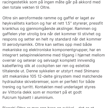
racingestetikk som på ingen måte går på akkord med
den totale vekten til Oltre.
Oltre sin aeroformede ramme og gaffel er laget av
høykvalitets karbon og har et rett 1.5" styrerør, pressfit
krankhus og gjennomgående akslinger. Rammen og
gaffelen yter utrolig bra når det kommer til stivhet og
respons og setter en helt ny standard når det kommer
til aerodynamikk. Oltre kan settes opp med både
mekaniske og elektroniske komponentgrupper, har en
integrert setepinneklemme med tilgang i hjørnet mellom
overrør og seterør og selvsagt komplett innvendig
kabelføring slik at cockpiten ser ren og estetisk
tiltalende ut. Denne sykkelen er utstyrt med Shimano
sitt mekaniske 105 12-delte girsystem med matchende
hydrauliske skivebremser, som er perfekt for både
trening og turritt. Kontakten med underlaget styres
av Vittoria dekk som er montert på et godt
Fulcrum hjulsett i aluminium.