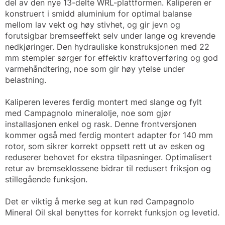
del av den nye 13-delte WRL-plattformen. Kaliperen er
konstruert i smidd aluminium for optimal balanse
mellom lav vekt og høy stivhet, og gir jevn og
forutsigbar bremseeffekt selv under lange og krevende
nedkjøringer. Den hydrauliske konstruksjonen med 22
mm stempler sørger for effektiv kraftoverføring og god
varmehåndtering, noe som gir høy ytelse under
belastning.
Kaliperen leveres ferdig montert med slange og fylt
med Campagnolo mineralolje, noe som gjør
installasjonen enkel og rask. Denne frontversjonen
kommer også med ferdig montert adapter for 140 mm
rotor, som sikrer korrekt oppsett rett ut av esken og
reduserer behovet for ekstra tilpasninger. Optimalisert
retur av bremseklossene bidrar til redusert friksjon og
stillegående funksjon.
Det er viktig å merke seg at kun rød Campagnolo
Mineral Oil skal benyttes for korrekt funksjon og levetid.