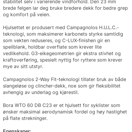
stabilitet selv i varierende vindforhold. Den 23 mm
brede felgen lar deg bruke bredere dekk for bedre grep
og komfort på veien.
Hjulsettet er produsert med Campagnolos H.U.L.C.-
teknologi, som maksimerer karbonets styrke samtidig
som vekten reduseres, og C-LUX-finishen gir en
speilblank, holdbar overflate som krever lite
vedlikehold. G3-eikegeometrien gir ekstra stivhet og
kraftoverføring, spesielt nyttig for ryttere som krever
mye av sitt utstyr.
Campagnolos 2-Way Fit-teknologi tillater bruk av både
slangeløse og clincher-dekk, noe som gir fleksibilitet
avhengig av underlag og kjørestil.
Bora WTO 60 DB C23 er et hjulsett for syklister som
ønsker maksimal aerodynamisk fordel og høy hastighet
på flate strekninger.
Egenskaper: