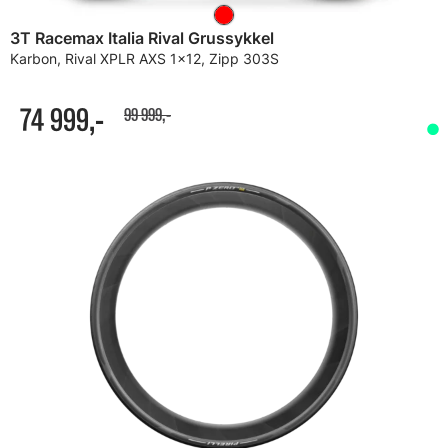
3T Racemax Italia Rival Grussykkel
Karbon, Rival XPLR AXS 1x12, Zipp 303S
74 999,-
99 999,-