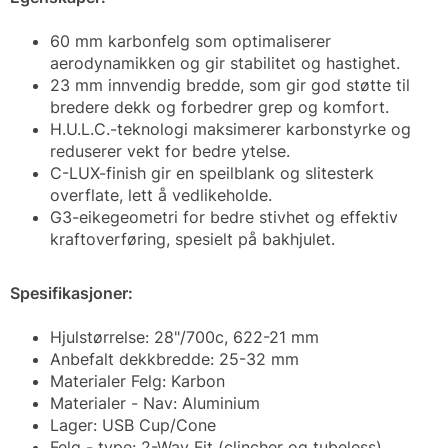
60 mm karbonfelg som optimaliserer
aerodynamikken og gir stabilitet og hastighet.
23 mm innvendig bredde, som gir god støtte til
bredere dekk og forbedrer grep og komfort.
H.U.L.C.-teknologi maksimerer karbonstyrke og
reduserer vekt for bedre ytelse.
C-LUX-finish gir en speilblank og slitesterk
overflate, lett å vedlikeholde.
G3-eikegeometri for bedre stivhet og effektiv
kraftoverføring, spesielt på bakhjulet.
Spesifikasjoner:
Hjulstørrelse: 28"/700c, 622-21 mm
Anbefalt dekkbredde: 25-32 mm
Materialer Felg: Karbon
Materialer - Nav: Aluminium
Lager: USB Cup/Cone
Felg - type: 2-Way Fit (clincher og tubeless)