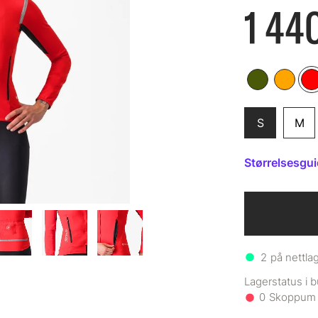
1 440
S
M
Størrelsesgu
2
på nettla
0