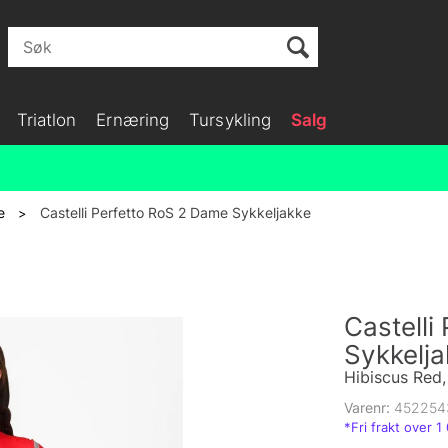
Triatlon
Ernæring
Tursykling
Salg
e
Castelli Perfetto RoS 2 Dame Sykkeljakke
>
Castelli
Sykkelja
Hibiscus Red, 
Varenr:
452254