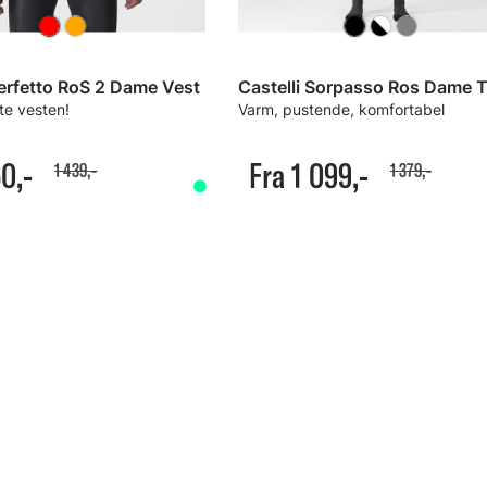
Perfetto RoS 2 Dame Vest
te vesten!
Varm, pustende, komfortabel
0,-
Fra 1 099,-
1 439,-
1 379,-