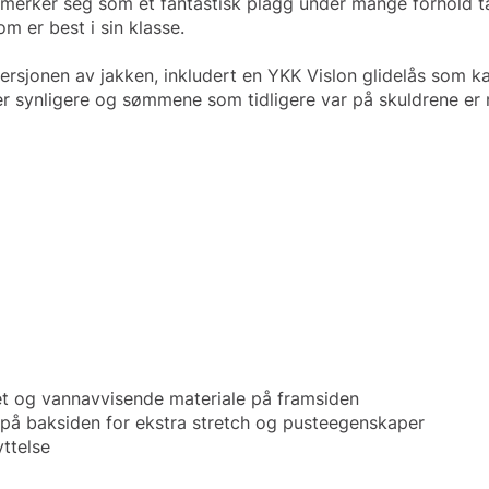
 utmerker seg som et fantastisk plagg under mange forhold
 er best i sin klasse.
e versjonen av jakken, inkludert en YKK Vislon glidelås som
er synligere og sømmene som tidligere var på skuldrene er nå
t og vannavvisende materiale på framsiden
på baksiden for ekstra stretch og pusteegenskaper
ttelse