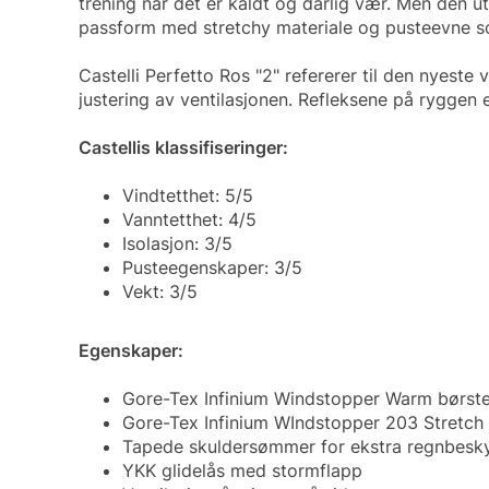
trening når det er kaldt og dårlig vær. Men den
passform med stretchy materiale og pusteevne som
Castelli Perfetto Ros "2" refererer til den nyest
justering av ventilasjonen. Refleksene på ryggen 
Castellis klassifiseringer:
Vindtetthet: 5/5
Vanntetthet: 4/5
Isolasjon: 3/5
Pusteegenskaper: 3/5
Vekt: 3/5
Egenskaper:
Gore-Tex Infinium Windstopper Warm børste
Gore-Tex Infinium WIndstopper 203 Stretch 
Tapede skuldersømmer for ekstra regnbesky
YKK glidelås med stormflapp