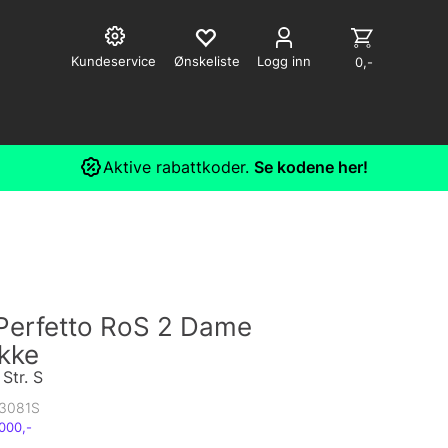
Kundeservice
Logg inn
0,-
Aktive rabattkoder.
Se kodene her!
 Perfetto RoS 2 Dame
kke
Str. S
3081S