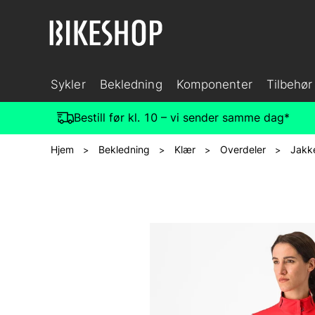
Sykler
Bekledning
Komponenter
Tilbehør
Bestill før kl. 10 – vi sender samme dag*
Hjem
Bekledning
Klær
Overdeler
Jakk
>
>
>
>