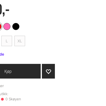
,-
L
XL
ide
Kjøp
ger
0