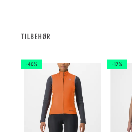
TILBEHØR
40%
17%