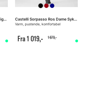
Castelli Sorpasso Ros Dame Tights
Castelli Sorpasso Ros Dame Sykkelbukse
Varm, pustende, komfortabel
Fra 1 019,-
1 679,-