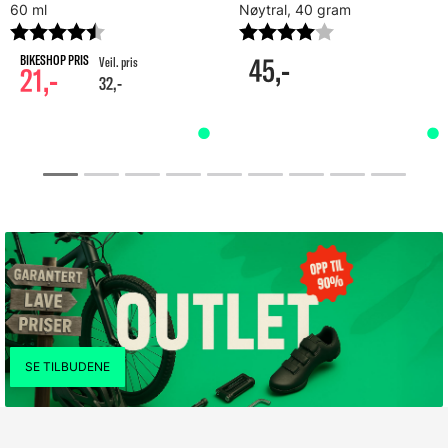
60 ml
Nøytral, 40 gram
Karakter:
4.7 av 5 mulige
Karakter:
4.0 av 5 mulig
45,-
21,-
32,-