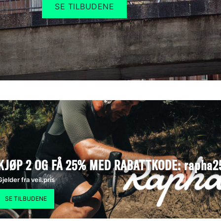
SE TILBUDENE
KJØP 2 OG FÅ 25% MED RABATTKODE: rapha2
Gjelder fra veil.pris