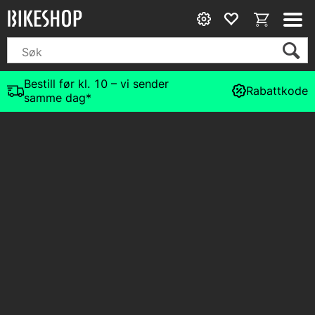
Bestill før kl. 10 – vi sender
Rabattkode
samme dag*