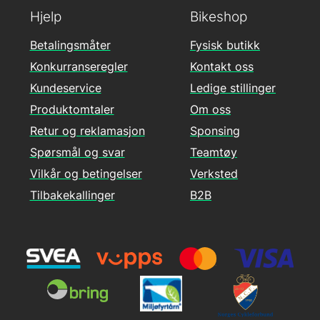
Hjelp
Bikeshop
Betalingsmåter
Fysisk butikk
Konkurranseregler
Kontakt oss
Kundeservice
Ledige stillinger
Produktomtaler
Om oss
Retur og reklamasjon
Sponsing
Spørsmål og svar
Teamtøy
Vilkår og betingelser
Verksted
Tilbakekallinger
B2B