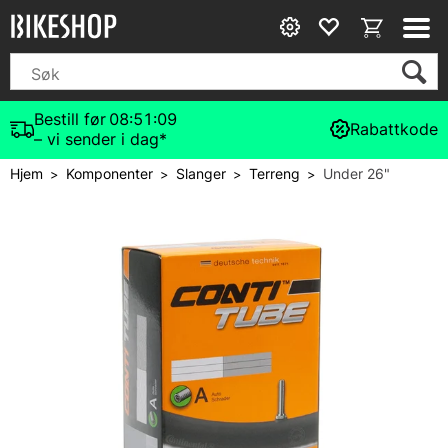
Bestill før
08:51:09
Rabattkode
– vi sender i dag*
Hjem
Komponenter
Slanger
Terreng
Under 26"
>
>
>
>