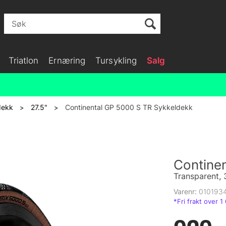
Triatlon
Ernæring
Tursykling
Salg
dekk
27.5"
Continental GP 5000 S TR Sykkeldekk
>
>
Contine
Transparent,
Varenr:
010193