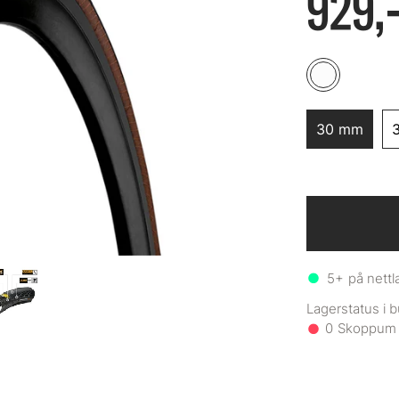
929,
30 mm
5+
på nettl
0