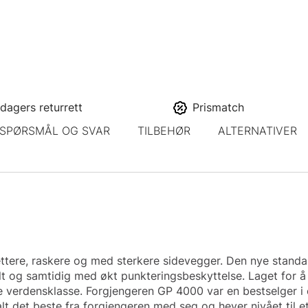
dagers returrett
Prismatch
SPØRSMÅL OG SVAR
TILBEHØR
ALTERNATIVER
ettere, raskere og med sterkere sidevegger. Den nye stand
t og samtidig med økt punkteringsbeskyttelse. Laget for å 
tte verdensklasse. Forgjengeren GP 4000 var en bestselger i
 det beste fra forgjengeren med seg og hever nivået til et