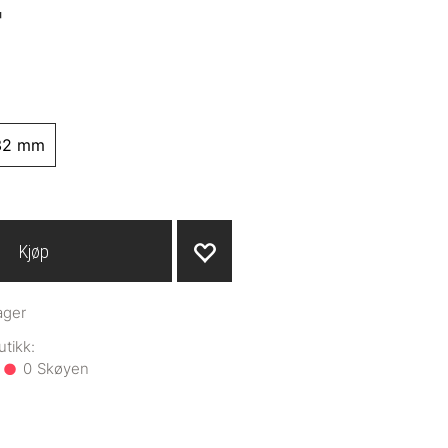
-
32 mm
Kjøp
ager
0