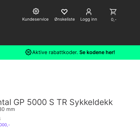
Kundeservice
Logg inn
0,-
Aktive rabattkoder.
Se kodene her!
ntal GP 5000 S TR Sykkeldekk
 30 mm
4