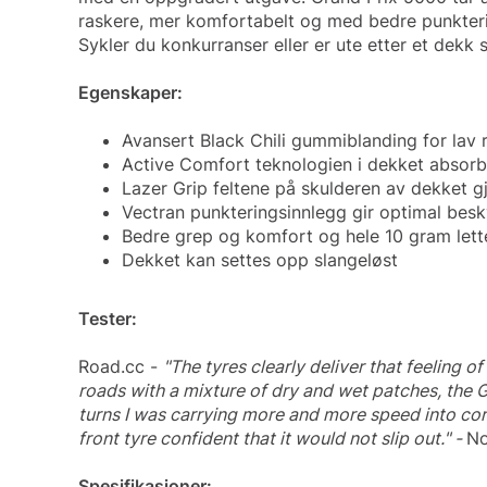
raskere, mer komfortabelt og med bedre punktering
Sykler du konkurranser eller er ute etter et dekk 
Egenskaper:
Avansert Black Chili gummiblanding for lav 
Active Comfort teknologien i dekket absorbe
Lazer Grip feltene på skulderen av dekket gj
Vectran punkteringsinnlegg gir optimal besk
Bedre grep og komfort og hele 10 gram let
Dekket kan settes opp slangeløst
Tester:
Road.cc -
"The tyres clearly deliver that feeling 
roads with a mixture of dry and wet patches, the G
turns I was carrying more and more speed into cor
front tyre confident that it would not slip out." -
No
Spesifikasjoner: