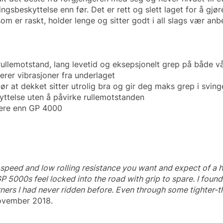
sbeskyttelse enn før. Det er rett og slett laget for å gjø
som er raskt, holder lenge og sitter godt i all slags vær an
rullemotstand, lang levetid og eksepsjonelt grep på både vå
rer vibrasjoner fra underlaget
ør at dekket sitter utrolig bra og gir deg maks grep i sving
yttelse uten å påvirke rullemotstanden
tere enn GP 4000
of speed and low rolling resistance you want and expect of a 
P 5000s feel locked into the road with grip to spare. I found
ners I had never ridden before. Even through some tighter-th
vember 2018.