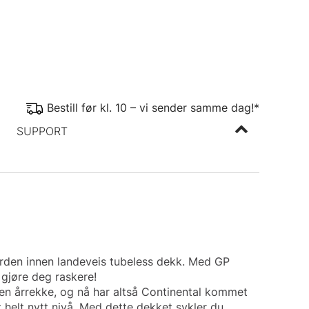
Bestill før kl. 10 – vi sender samme dag!*
SUPPORT
arden innen landeveis tubeless dekk. Med GP
gjøre deg raskere!
 en årrekke, og nå har altså Continental kommet
 helt nytt nivå. Med dette dekket sykler du