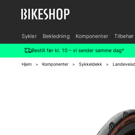
Sykler
Bekledning
Komponenter
Tilbehør
Bestill før kl. 10 – vi sender samme dag*
Hjem
Komponenter
Sykkeldekk
Landeveis
>
>
>