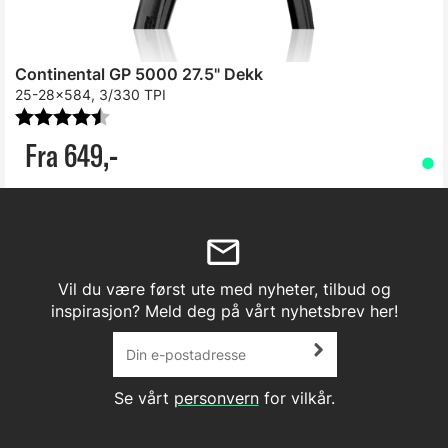
Continental GP 5000 27.5" Dekk
25-28x584, 3/330 TPI
Karakter:
4.3 av 5 mulige
Fra 649,-
Vil du være først ute med nyheter, tilbud og
inspirasjon? Meld deg på vårt nyhetsbrev her!
Se vårt
personvern
for vilkår.