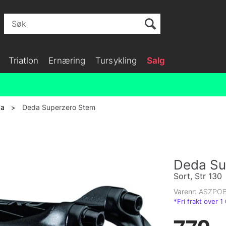
Triatlon
Ernæring
Tursykling
Salg
da
Deda Superzero Stem
>
Deda Su
Sort, Str 130
Varenr:
ASZPO