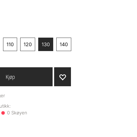
110
120
130
140
Kjøp
ger
0