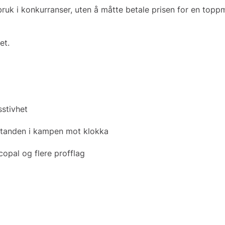
ruk i konkurranser, uten å måtte betale prisen for en topp
et.
sstivhet
standen i kampen mot klokka
copal og flere profflag