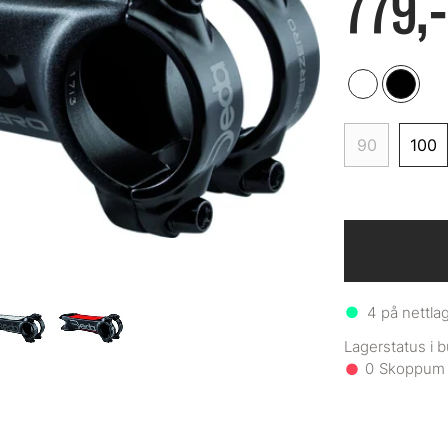
779,-
90
100
4
på nettla
0