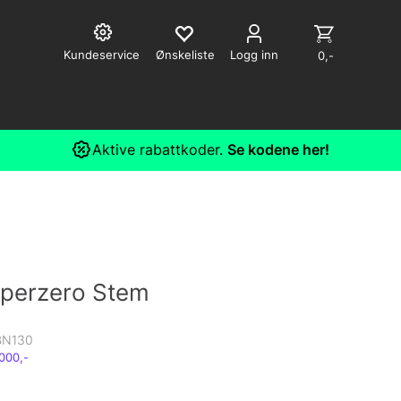
Kundeservice
Logg inn
0,-
Aktive rabattkoder.
Se kodene her!
perzero Stem
BN130