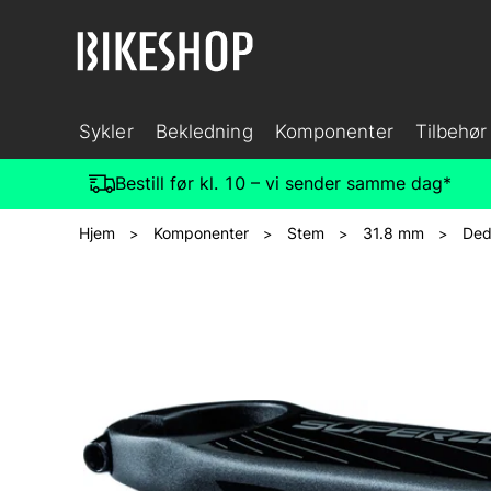
Sykler
Bekledning
Komponenter
Tilbehør
Bestill før kl. 10 – vi sender samme dag*
Hjem
Komponenter
Stem
31.8 mm
De
>
>
>
>