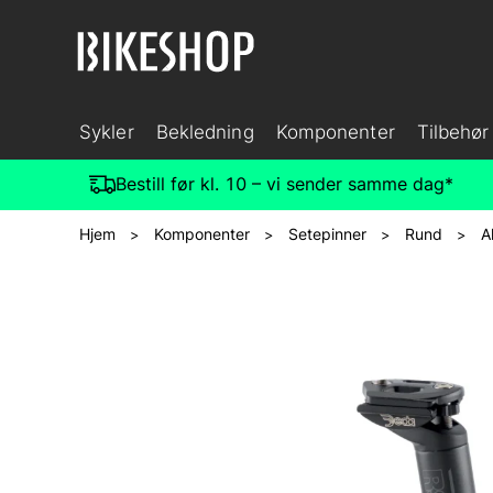
Sykler
Bekledning
Komponenter
Tilbehør
Bestill før kl. 10 – vi sender samme dag*
Hjem
Komponenter
Setepinner
Rund
A
>
>
>
>