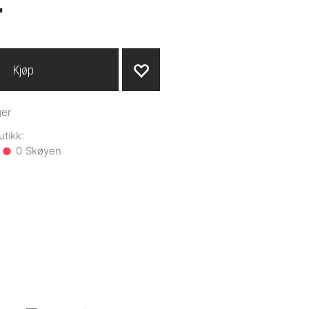
-
Kjøp
ger
0