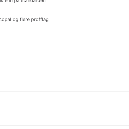
bak enn på standarden
copal og flere profflag