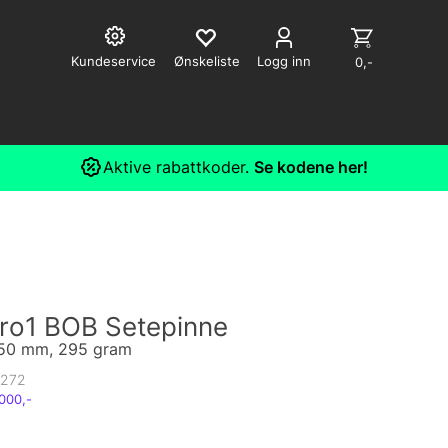
Kundeservice
Logg inn
0,-
Aktive rabattkoder.
Se kodene her!
ro1 BOB Setepinne
 350 mm, 295 gram
272