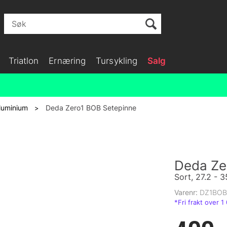
Triatlon
Ernæring
Tursykling
Salg
luminium
Deda Zero1 BOB Setepinne
>
Deda Ze
Sort, 27.2 -
Varenr:
DZ1BOB