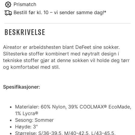
Prismatch
Bestill før kl. 10 – vi sender samme dag!*
BESKRIVELSE
Aireator er arbeidshesten blant DeFeet sine sokker.
Slitesterke stoffer kombinert med nøytralt design i
tekniske stoffer gjør at denne sokken vil holde deg tørr
og komfortabel med stil.
Spesifikasjoner:
Materialer: 60% Nylon, 39% COOLMAX® EcoMade,
1% Lycra®
Sesong: Sommer
Høyde: 3"
Størrelse: S/36-39.5, M/40-42.5, L/43-45.5,