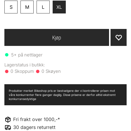
S
M
L
XL
Kjøp
5+
på nettlager
0
0
Produkter merket Bikeshop pris er bestselgere der vi kontrollerer prisen mot
våre konkurrenter flere ganger daglig. Disse prisene er derfor alltid ekstremt
konkurransedyktige
Fri frakt over 1000,-*
30 dagers returrett