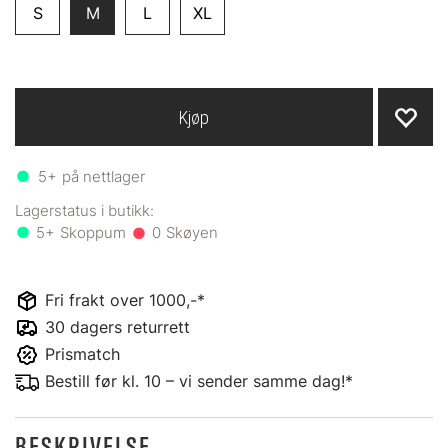
S
M
L
XL
Kjøp
5+
på nettlager
5+
0
Fri frakt over 1000,-*
30 dagers returrett
Prismatch
Bestill før kl. 10 – vi sender samme dag!*
BESKRIVELSE