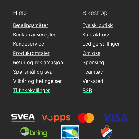
Hjelp
Bikeshop
Betalingsmåter
Fysisk butikk
Konkurranseregler
Kontakt oss
Kundeservice
Ledige stillinger
Produktomtaler
Om oss
Retur og reklamasjon
Sponsing
Spørsmål og svar
Teamtøy
Vilkår og betingelser
Verksted
Tilbakekallinger
B2B