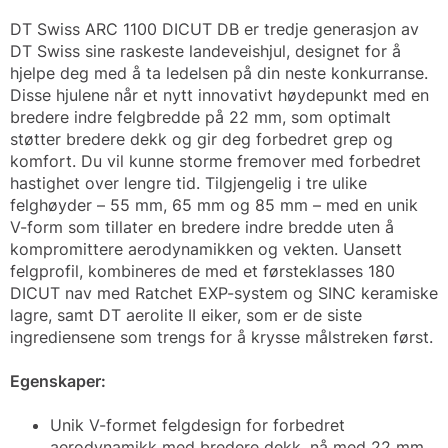
DT Swiss ARC 1100 DICUT DB er tredje generasjon av
DT Swiss sine raskeste landeveishjul, designet for å
hjelpe deg med å ta ledelsen på din neste konkurranse.
Disse hjulene når et nytt innovativt høydepunkt med en
bredere indre felgbredde på 22 mm, som optimalt
støtter bredere dekk og gir deg forbedret grep og
komfort. Du vil kunne storme fremover med forbedret
hastighet over lengre tid. Tilgjengelig i tre ulike
felghøyder – 55 mm, 65 mm og 85 mm – med en unik
V-form som tillater en bredere indre bredde uten å
kompromittere aerodynamikken og vekten. Uansett
felgprofil, kombineres de med et førsteklasses 180
DICUT nav med Ratchet EXP-system og SINC keramiske
lagre, samt DT aerolite II eiker, som er de siste
ingrediensene som trengs for å krysse målstreken først.
Egenskaper:
Unik V-formet felgdesign for forbedret
aerodynamikk med bredere dekk, nå med 22 mm