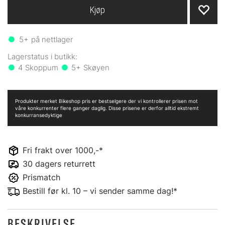
Kjøp
5+
på nettlager
4
5+
Produkter merket Bikeshop pris er bestselgere der vi kontrollerer prisen mot
våre konkurrenter flere ganger daglig. Disse prisene er derfor alltid ekstremt
konkurransedyktige
Fri frakt over 1000,-*
30 dagers returrett
Prismatch
Bestill før kl. 10 – vi sender samme dag!*
BESKRIVELSE