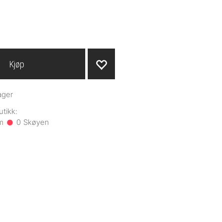
Kjøp
ager
0