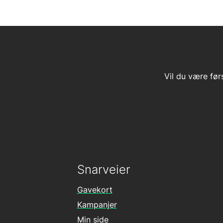
Vil du være før
Snarveier
Gavekort
Kampanjer
Min side