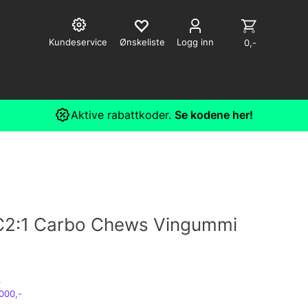
Kundeservice
Logg inn
0,-
Aktive rabattkoder.
Se kodene her!
 C2:1 Carbo Chews Vingummi
4