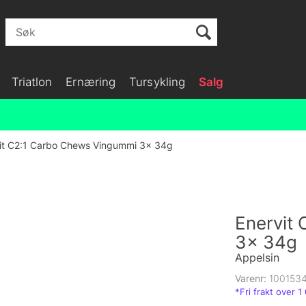
Triatlon
Ernæring
Tursykling
Salg
it C2:1 Carbo Chews Vingummi 3x 34g
Enervit
3x 34g
Appelsin
Varenr:
100153