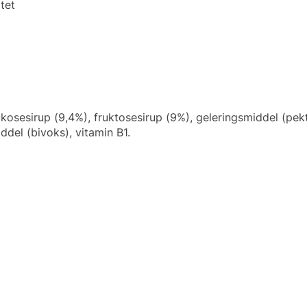
itet
osesirup (9,4%), fruktosesirup (9%), geleringsmiddel (pekti
ddel (bivoks), vitamin B1.
: