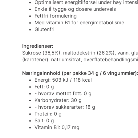
Optimalisert energitilførsel under høy intens
Enkle å tygge og dosere underveis
Fettfri formulering
Med vitamin B1 for energimetabolisme
Glutenfri
Ingredienser:
Sukrose (36,5%), maltodekstrin (26,2%), vann, gluk
(karotener), natriumsitrat, overflatebehandlingsmi
Næringsinnhold (per pakke 34 g / 6 vingummier)
Energi: 503 kJ / 118 kcal
Fett: 0 g
- hvorav mettet fett: 0 g
Karbohydrater: 30 g
- hvorav sukkerarter: 18 g
Protein: 0 g
Salt: 0 g
Vitamin B1: 0,17 mg