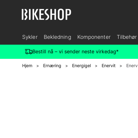
Sykler
Bekledning
Komponenter
Tilbehør
Bestill nå – vi sender neste virkedag*
Hjem
Ernæring
Energigel
Enervit
Enerv
>
>
>
>