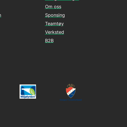
Om oss
n
Sponsing
Teamtøy
Verksted
B2B