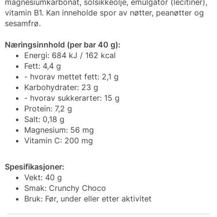
magnesiumkarbonat, solsikkeolje, emulgator (lecitiner),
vitamin B1. Kan inneholde spor av nøtter, peanøtter og
sesamfrø.
Næringsinnhold (per bar 40 g):
Energi: 684 kJ / 162 kcal
Fett: 4,4 g
- hvorav mettet fett: 2,1 g
Karbohydrater: 23 g
- hvorav sukkerarter: 15 g
Protein: 7,2 g
Salt: 0,18 g
Magnesium: 56 mg
Vitamin C: 200 mg
Spesifikasjoner:
Vekt: 40 g
Smak: Crunchy Choco
Bruk: Før, under eller etter aktivitet