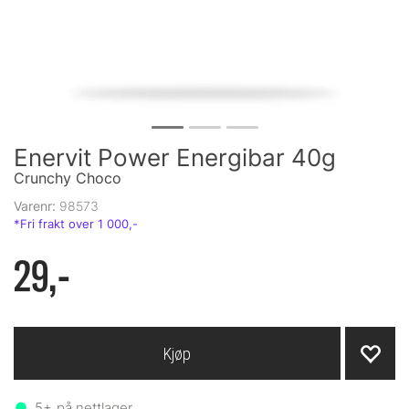
Enervit Power Energibar 40g
Crunchy Choco
Varenr:
98573
29,-
Kjøp
5+
på nettlager