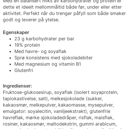
Med en balansert miks av karbohydrater og protein er
dette et ideelt mellommåltid både før, under eller etter
aktivitet. Perfekt når du trenger påfyll som både smaker
godt og leverer på ytelse.
Egenskaper
23 g karbohydrater per bar
19% protein
Med havre- og soyaflak
Sprø konsistens med sjokoladebiter
Med magnesium og vitamin B1
Glutenfri
Ingredienser:
Fruktose-glukosesirup, soyaflak (isolert soyaprotein,
tapiokastivelse, salt), melkesjokolade (sukker,
kakaosmør, melkepulver, kakaomasse, mysepulver,
emulgator: soyalecitin, vaniljeekstrakt), glutenfrie
havreflak, mørke sjokoladedråper, risflak, maisflak,
rosiner, kakaosmør, maltodekstrin, gummi arabicum,