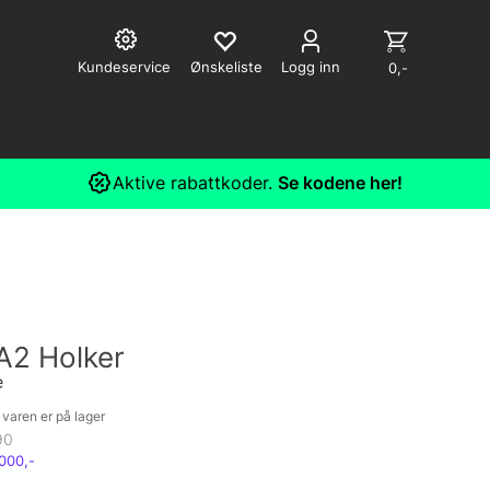
Kundeservice
Logg inn
0,-
Aktive rabattkoder.
Se kodene her!
A2 Holker
e
varen er på lager
90