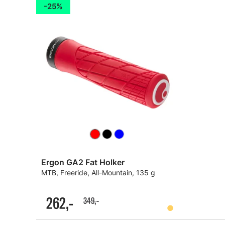
25%
Ergon GA2 Fat Holker
MTB, Freeride, All-Mountain, 135 g
262,-
349,-