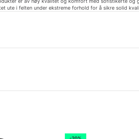
odukter er av høy kvalitet og komfort med sofistikerte og 
et ute i felten under ekstreme forhold for å sikre solid kvali
20%