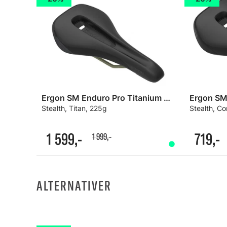
Ergon SM Enduro Pro Titanium Men Sete
Ergon SM
Stealth, Titan, 225g
Stealth, C
1 599,-
719,-
1 999,-
ALTERNATIVER