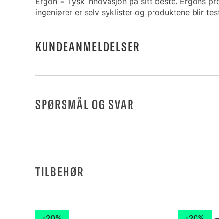
Ergon = Tysk innovasjon på sitt beste. Ergons pr
ingeniører er selv syklister og produktene blir test
KUNDEANMELDELSER
SPØRSMÅL OG SVAR
TILBEHØR
20%
20%