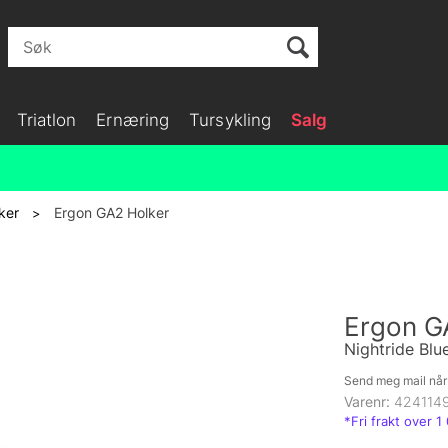
Triatlon
Ernæring
Tursykling
Salg
ker
Ergon GA2 Holker
>
Ergon G
Nightride Blu
Send meg mail når 
Varenr:
424114