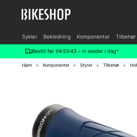
Sykler
Bekledning
Komponenter
Tilbehør
Bestill før
04:53:42
– vi sender i dag*
Hjem
Komponenter
Styrer
Tilbehør
Hol
>
>
>
>