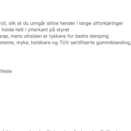
l, slik at du unngår slitne hender i lange utforkjøringer
holde helt i ytterkant på styret
grep, mens uttsiden er tykkere for bedre demping
stente, myke, holdbare og TÜV sertifiserte gummiblanding,
mfeste