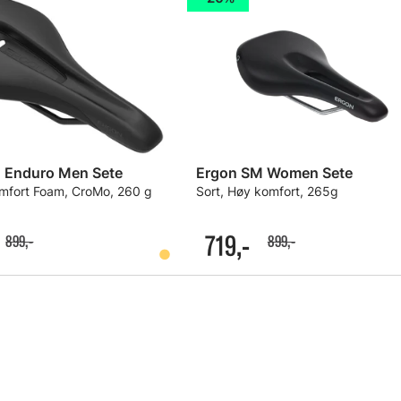
 Enduro Men Sete
Ergon SM Women Sete
omfort Foam, CroMo, 260 g
Sort, Høy komfort, 265g
719,-
899,-
899,-