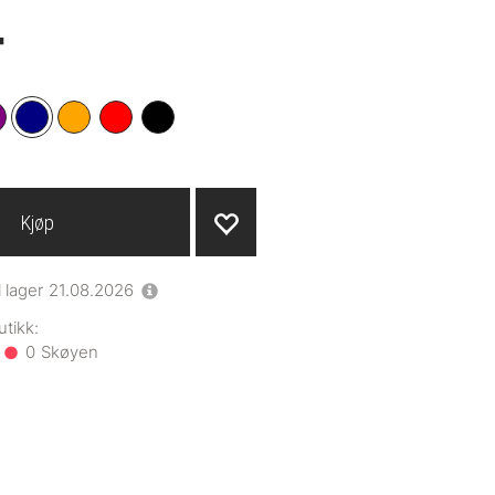
-
Kjøp
l lager
21.08.2026
0