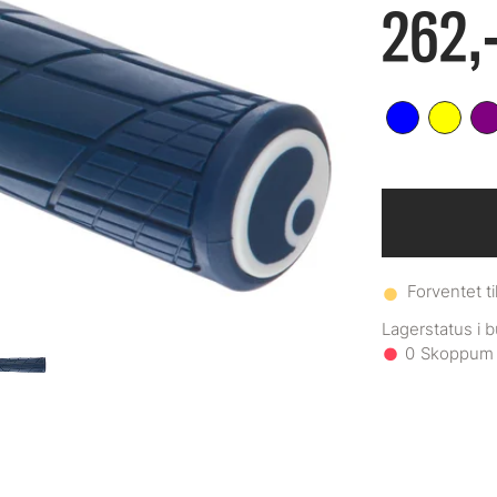
262,
Forventet ti
0