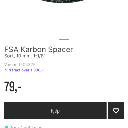
FSA Karbon Spacer
Sort, 10 mm, 1-1/8"
Varenr:
1604325
79,-
Kjøp
5+
på nettlager