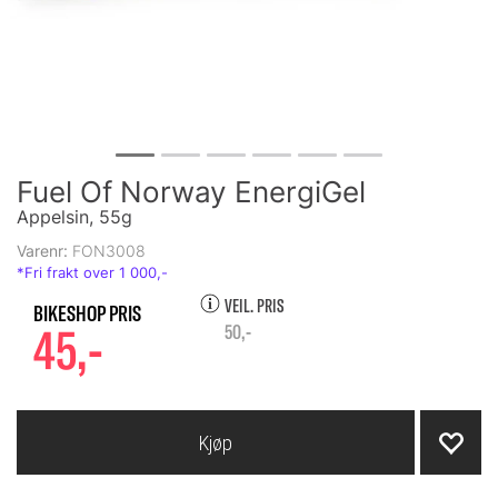
Fuel Of Norway EnergiGel
Appelsin, 55g
Varenr:
FON3008
VEIL. PRIS
45,-
50,-
Kjøp