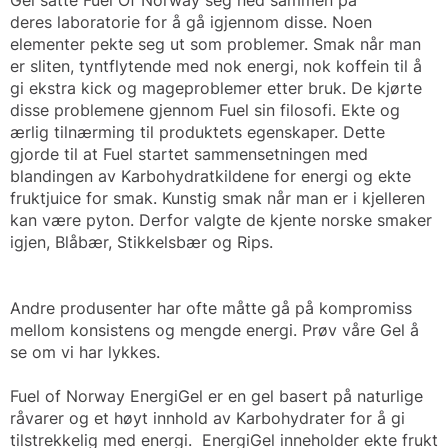
Gel satte Fuel Of Norway seg ned sammen på
deres laboratorie for å gå igjennom disse. Noen
elementer pekte seg ut som problemer. Smak når man
er sliten, tyntflytende med nok energi, nok koffein til å
gi ekstra kick og mageproblemer etter bruk. De kjørte
disse problemene gjennom Fuel sin filosofi. Ekte og
ærlig tilnærming til produktets egenskaper. Dette
gjorde til at Fuel startet sammensetningen med
blandingen av Karbohydratkildene for energi og ekte
fruktjuice for smak. Kunstig smak når man er i kjelleren
kan være pyton. Derfor valgte de kjente norske smaker
igjen, Blåbær, Stikkelsbær og Rips.
Andre produsenter har ofte måtte gå på kompromiss
mellom konsistens og mengde energi. Prøv våre Gel å
se om vi har lykkes.
Fuel of Norway EnergiGel er en gel basert på naturlige
råvarer og et høyt innhold av Karbohydrater for å gi
tilstrekkelig med energi. EnergiGel inneholder ekte frukt