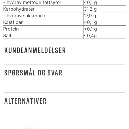
- hvorav mettede fettsyrer
<0,1 g
Karbohydrater
31,2 g
- hvorav sukkerarter
17,9 g
Kostfiber
<0,1 g
Protein
<0,1 g
Salt
<0,4g
KUNDEANMELDELSER
SPØRSMÅL OG SVAR
ALTERNATIVER