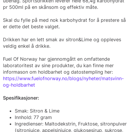
ubehag. Sportsdrikken leverer hele 68,4g karbohydrat
pr 500ml på en skånsom og effektiv måte.
Skal du fylle på med nok karbohydrat for å prestere så
er dette det beste valget.
Drikken har en lett smak av sitron&Lime og oppleves
veldig enkel å drikke.
Fuel Of Norway har gjennomgått en omfattende
laboratoritest av sine produkter, du kan finne mer
informason om holdbarhet og datostempling her:
https://www.fuelofnorway.no/blogs/nyheter/matsvinn-
og-holdbarhet
Spesifikasjoner:
Smak: Sitron & Lime
Innhold: 77 gram
Ingredienser: Maltodekstrin, Fruktose, sitronpulver
(sitronjuice, appelsinjuice, glukosesirup, sukrose,