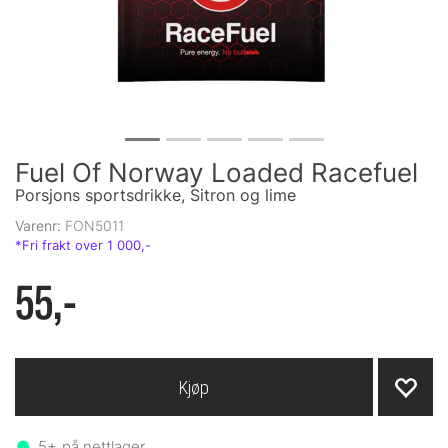
Fuel Of Norway Loaded Racefuel
Porsjons sportsdrikke, Sitron og lime
Varenr:
FON5011
55,-
Kjøp
5+
på nettlager