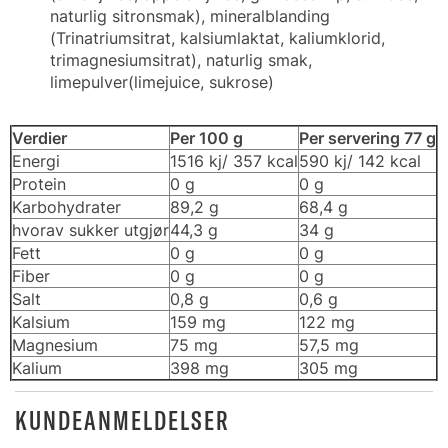
naturlig sitronsmak), mineralblanding
(Trinatriumsitrat, kalsiumlaktat, kaliumklorid,
trimagnesiumsitrat), naturlig smak,
limepulver(limejuice, sukrose)
Verdier
Per 100 g
Per servering 77 g
Energi
1516 kj/ 357 kcal
590 kj/ 142 kcal
Protein
0 g
0 g
Karbohydrater
89,2 g
68,4 g
hvorav sukker utgjør
44,3 g
34 g
Fett
0 g
0 g
Fiber
0 g
0 g
Salt
0,8 g
0,6 g
Kalsium
159 mg
122 mg
Magnesium
75 mg
57,5 mg
Kalium
398 mg
305 mg
KUNDEANMELDELSER