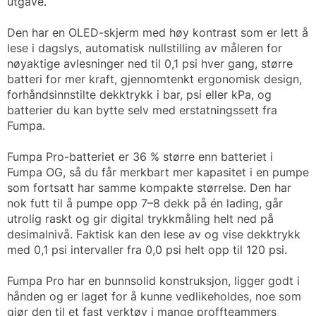
utgave.
Den har en OLED-skjerm med høy kontrast som er lett å
lese i dagslys, automatisk nullstilling av måleren for
nøyaktige avlesninger ned til 0,1 psi hver gang, større
batteri for mer kraft, gjennomtenkt ergonomisk design,
forhåndsinnstilte dekktrykk i bar, psi eller kPa, og
batterier du kan bytte selv med erstatningssett fra
Fumpa.
Fumpa Pro-batteriet er 36 % større enn batteriet i
Fumpa OG, så du får merkbart mer kapasitet i en pumpe
som fortsatt har samme kompakte størrelse. Den har
nok futt til å pumpe opp 7–8 dekk på én lading, går
utrolig raskt og gir digital trykkmåling helt ned på
desimalnivå. Faktisk kan den lese av og vise dekktrykk
med 0,1 psi intervaller fra 0,0 psi helt opp til 120 psi.
Fumpa Pro har en bunnsolid konstruksjon, ligger godt i
hånden og er laget for å kunne vedlikeholdes, noe som
gjør den til et fast verktøy i mange proffteammers