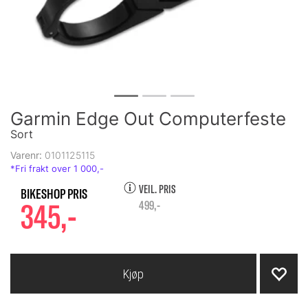
Garmin Edge Out Computerfeste
Sort
Varenr:
0101125115
VEIL. PRIS
345,-
499,-
Kjøp