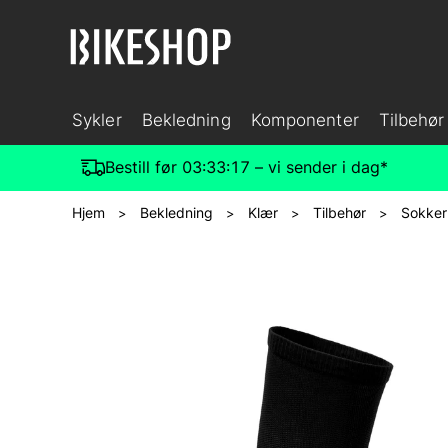
Sykler
Bekledning
Komponenter
Tilbehør
Bestill før
03:33:16
– vi sender i dag*
Hjem
Bekledning
Klær
Tilbehør
Sokker
>
>
>
>