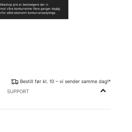
ikeshop pris er bestselgere der vi
n mot våre konkurrenter flere ganger daglig.
erfor alltid ekstremt konkurransedyktige
Bestill før kl. 10 – vi sender samme dag!*
SUPPORT