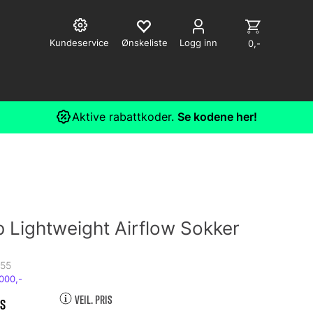
Kundeservice
Logg inn
0,-
Aktive rabattkoder.
Se kodene her!
 Lightweight Airflow Sokker
155
VEIL. PRIS