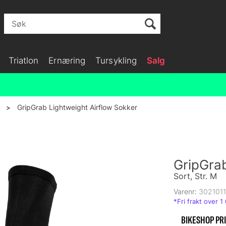
Triatlon
Ernæring
Tursykling
Salg
GripGrab Lightweight Airflow Sokker
>
GripGrab
Sort, Str. M
Varenr:
302101