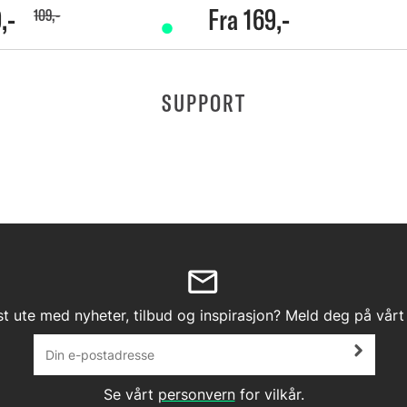
,-
Fra 169,-
109,-
SUPPORT
st ute med nyheter, tilbud og inspirasjon? Meld deg på vårt
Se vårt
personvern
for vilkår.