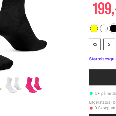
199,
XS
S
Størrelsesgu
5+
på nettl
0