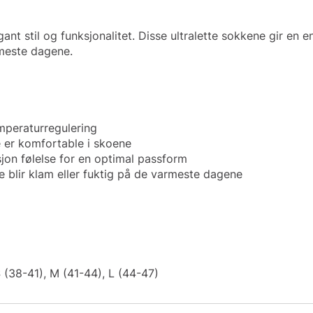
ant stil og funksjonalitet. Disse ultralette sokkene gir 
meste dagene.
mperaturregulering
 er komfortable i skoene
sjon følelse for en optimal passform
 blir klam eller fuktig på de varmeste dagene
S (38-41), M (41-44), L (44-47)