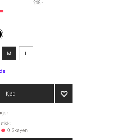
-
249,-
M
L
ide
Kjøp
ager
0