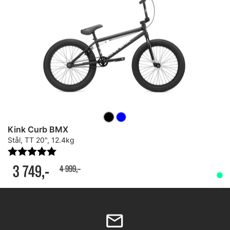
Kink Curb BMX
Stål, TT 20", 12.4kg
Karakter:
5.0 av 5 mulige
3 749,-
4 999,-