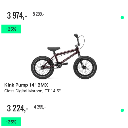
3 974,-
5 299,-
25%
Kink Pump 14" BMX
Gloss Digital Maroon, TT 14,5"
3 224,-
4 299,-
25%