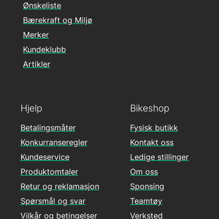
Ønskeliste
Bærekraft og Miljø
Merker
Kundeklubb
Artikler
Hjelp
Bikeshop
Betalingsmåter
Fysisk butikk
Konkurranseregler
Kontakt oss
Kundeservice
Ledige stillinger
Produktomtaler
Om oss
Retur og reklamasjon
Sponsing
Spørsmål og svar
Teamtøy
Vilkår og betingelser
Verksted