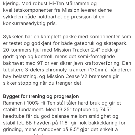
kjøring. Med robust Hi-Ten stålramme og
kvalitetskomponenter fra Mission leverer denne
sykkelen både holdbarhet og presisjon til en
konkurransedyktig pris.
Sykkelen har en komplett pakke med komponenter som
er testet og godkjent for både gatebruk og skatepark.
20-tommers hjul med Mission Tracker 2.4" dekk gir
godt grep og kontroll, mens det semi-forseglede
baknavet med 9T driver sikrer jevn kraftoverføring. Den
tubulære 3-delers chromoly kranken (170mm) håndterer
høy belastning, og Mission Cease V2 bremsene gir
sikker stopping når du trenger det.
Bygget for trening og progresjon
Rammen i 100% Hi-Ten stål tåler hard bruk og gir et
stabilt fundament. Med 13.25" toptube og 74.5°
headtube får du god balanse mellom smidighet og
stabilitet. BB-høyden på 11.6" gir nok bakkeklaring for
grinding, mens standover på 8.5" gjør det enkelt å