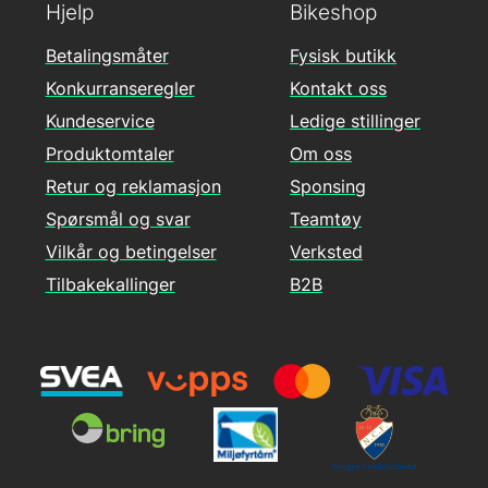
Hjelp
Bikeshop
Betalingsmåter
Fysisk butikk
Konkurranseregler
Kontakt oss
Kundeservice
Ledige stillinger
Produktomtaler
Om oss
Retur og reklamasjon
Sponsing
Spørsmål og svar
Teamtøy
Vilkår og betingelser
Verksted
Tilbakekallinger
B2B