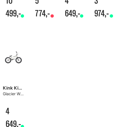
10
5
4
3
499,-
774,-
649,-
974,-
Kink Kicker 18" BMX
Glacier White, TT 18"
4
649,-