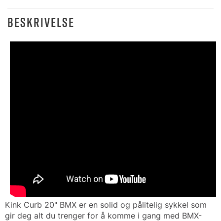
BESKRIVELSE
Kink Curb 20" BMX er en solid og pålitelig sykkel som
gir deg alt du trenger for å komme i gang med BMX-