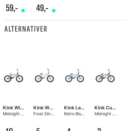
59,-
49,-
ALTERNATIVER
Kink Williams 20" BMX
Kink Whip XL 20" BMX
Kink Launch 20" BMX
Kink Curb 20" BMX
Midnight Black, TT 21"
Frost Silver, TT 21"
Retro Blue, TT 20,25"
Midnight Black, TT 20"