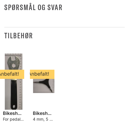
SPØRSMÅL OG SVAR
TILBEHØR
Bikeshop 13/15 mm Fastnøkkel
Bikeshop Unbrako Y-nøkkel
For pedaler og hjulbolter
4 mm, 5 mm, 6 mm