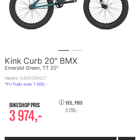
Kink Curb 20" BMX
Emerald Green, TT 20"
Varenr:
K400GRN27
VEIL. PRIS
3 974,-
5 299,-