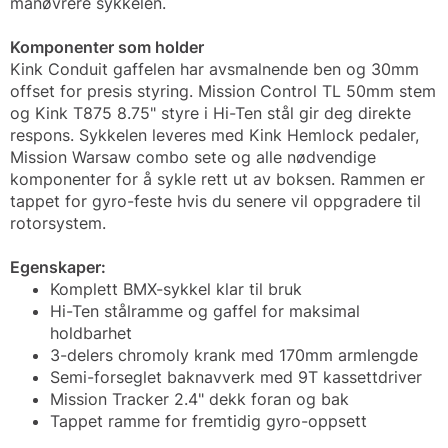
manøvrere sykkelen.
Komponenter som holder
Kink Conduit gaffelen har avsmalnende ben og 30mm
offset for presis styring. Mission Control TL 50mm stem
og Kink T875 8.75" styre i Hi-Ten stål gir deg direkte
respons. Sykkelen leveres med Kink Hemlock pedaler,
Mission Warsaw combo sete og alle nødvendige
komponenter for å sykle rett ut av boksen. Rammen er
tappet for gyro-feste hvis du senere vil oppgradere til
rotorsystem.
Egenskaper:
Komplett BMX-sykkel klar til bruk
Hi-Ten stålramme og gaffel for maksimal
holdbarhet
3-delers chromoly krank med 170mm armlengde
Semi-forseglet baknavverk med 9T kassettdriver
Mission Tracker 2.4" dekk foran og bak
Tappet ramme for fremtidig gyro-oppsett